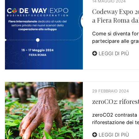
14 MAGGIO 2024
Codeway Expo 202
a Fiera Roma dal
Come si diventa for
partecipare alle gra
LEGGI DI PIÙ
29 FEBBRAIO 2024
zeroCO2: rifores
zeroCO2 contrasta la
riforestazione dei t
LEGGI DI PIÙ